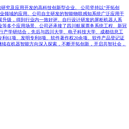
基础研究及应用开发的高科技创新型企业。 公司坚持以“开拓创
产业领域的应用。公司自主研发的智能物联感知系统广泛应用于
展升级，得到行业内一致好评。自行设计研发的屏柜机器人系
业等多个应用场景。公司还承接了四川航展票务系统工程、新冠
行产学研结合，先后与四川大学、电子科技大学、成都信息工
61项、发明专利8项、软件著作权20余项、软件产品登记证
，将继续在机器智能方向深入探索，不断开拓创新，开启共智社会，