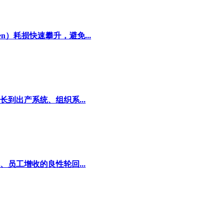
）耗损快速攀升，避免...
到出产系统、组织系...
员工增收的良性轮回...