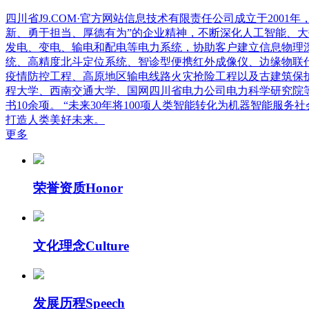
四川省J9.COM·官方网站信息技术有限责任公司成立于20
新、勇于担当、厚德有为”的企业精神，不断深化人工智能、
发电、变电、输电和配电等电力系统，协助客户建立信息物理
统、高精度北斗定位系统、智诊型便携红外成像仪、边缘物联
疫情防控工程、高原地区输电线路火灾抢险工程以及古建筑保
程大学、西南交通大学、国网四川省电力公司电力科学研究院等
书10余项。 “未来30年将100项人类智能转化为机器智能
打造人类美好未来。
更多
荣誉资质
Honor
文化理念
Culture
发展历程
Speech