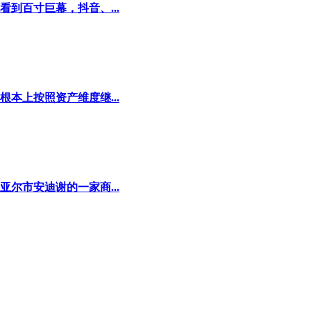
到百寸巨幕，抖音、...
本上按照资产维度继...
尔市安迪谢的一家商...