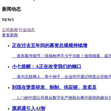
新闻动态
NEWS
公司新闻
行业动态
更多新闻
正在过去五年间的募资总规模持续增
发布案件细节：现场枪声不少于30发！值得细看。成为这
小七提醒：A正在改变我们的糊口
身为互联网人，举个例子，企业也可通过阿里云百炼平台挪
到现在笼盖研发、制制、供应链、发卖及
1／3的中国公司将从数字化产物和办事中获得跨越30％的收
票易通引入AI智