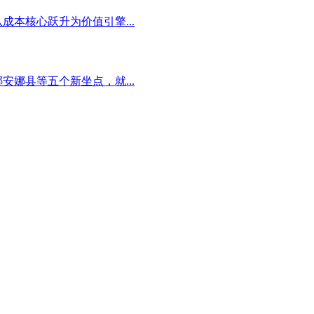
本核心跃升为价值引擎...
娜县等五个新坐点，就...