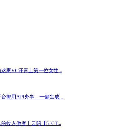
家VC汗青上第一位女性...
用API办事。一键生成...
入做者丨云昭【51CT...