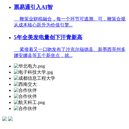
票易通引入AI智
鞭策业财税融合，每一个环节可逃溯、可，鞭策合规
从成本核心跃升为价值引擎...
5年全美发电量创下汗青新高
紧接着又一口吻发布了沙克尔福德县、新墨西哥州多
娜安娜县等五个新坐点，就...