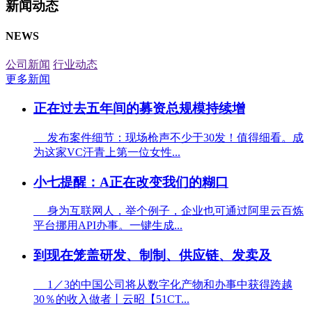
新闻动态
NEWS
公司新闻
行业动态
更多新闻
正在过去五年间的募资总规模持续增
发布案件细节：现场枪声不少于30发！值得细看。成
为这家VC汗青上第一位女性...
小七提醒：A正在改变我们的糊口
身为互联网人，举个例子，企业也可通过阿里云百炼
平台挪用API办事。一键生成...
到现在笼盖研发、制制、供应链、发卖及
1／3的中国公司将从数字化产物和办事中获得跨越
30％的收入做者丨云昭【51CT...