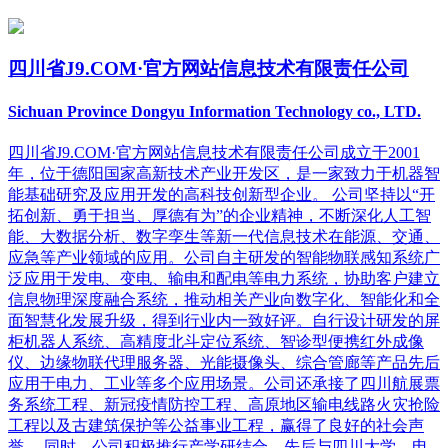
四川省J9.COM·官方网站信息技术有限责任公司
Sichuan Province Dongyu Information Technology co., LTD.
四川省J9.COM·官方网站信息技术有限责任公司成立于2001
年，位于德阳国家高新技术产业开发区，是一家致力于机器智
能基础研究及应用开发的高科技创新型企业。 公司坚持以“开
拓创新、勇于担当、厚德有为”的企业精神，不断深化人工智
能、大数据分析、数字孪生等新一代信息技术在能源、交通、
应急等产业领域的应用。公司自主研发的智能物联感知系统广
泛应用于发电、变电、输电和配电等电力系统，协助客户建立
信息物理深度融合系统，推动相关产业向数字化、智能化和全
面智慧化发展升级，得到行业内一致好评。自行设计研发的屏
柜机器人系统、高精度北斗定位系统、智诊型便携红外成像
仪、边缘物联代理服务器、光能摄像头、综合管廊等产品先后
应用于电力、工业等多个应用场景。公司还承接了四川航展票
务系统工程、新冠疫情防控工程、高原地区输电线路火灾抢险
工程以及古建筑保护等公益事业工程，赢得了良好的社会声
誉。 同时，公司积极推行产学研结合，先后与四川大学、电