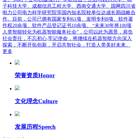
子科技大学、成都信息工程大学、西南交通大学、国网四川省
电力公司电力科学研究院等国内知名院校单位达成长期战略合
作。目前，公司已拥有国家专利61项、发明专利8项、软件著
作权20余项、软件产品登记证书10余项。 “未来30年将100项
人类智能转化为机器智能服务社会”，公司以此为愿景，肩负
社会责任，不忘初心,牢记使命，将继续在机器智能方向深入
探索，不断开拓创新，开启共智社会，打造人类美好未来。
更多
荣誉资质
Honor
文化理念
Culture
发展历程
Speech