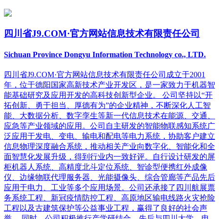
四川省J9.COM·官方网站信息技术有限责任公司
Sichuan Province Dongyu Information Technology co., LTD.
四川省J9.COM·官方网站信息技术有限责任公司成立于2001
年，位于德阳国家高新技术产业开发区，是一家致力于机器智
能基础研究及应用开发的高科技创新型企业。 公司坚持以“开
拓创新、勇于担当、厚德有为”的企业精神，不断深化人工智
能、大数据分析、数字孪生等新一代信息技术在能源、交通、
应急等产业领域的应用。公司自主研发的智能物联感知系统广
泛应用于发电、变电、输电和配电等电力系统，协助客户建立
信息物理深度融合系统，推动相关产业向数字化、智能化和全
面智慧化发展升级，得到行业内一致好评。自行设计研发的屏
柜机器人系统、高精度北斗定位系统、智诊型便携红外成像
仪、边缘物联代理服务器、光能摄像头、综合管廊等产品先后
应用于电力、工业等多个应用场景。公司还承接了四川航展票
务系统工程、新冠疫情防控工程、高原地区输电线路火灾抢险
工程以及古建筑保护等公益事业工程，赢得了良好的社会声
誉。 同时，公司积极推行产学研结合，先后与四川大学、电