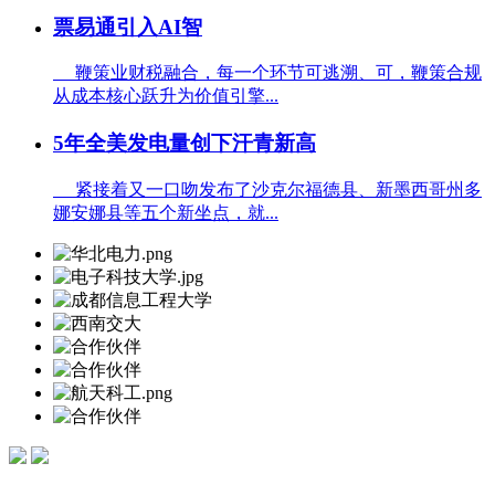
票易通引入AI智
鞭策业财税融合，每一个环节可逃溯、可，鞭策合规
从成本核心跃升为价值引擎...
5年全美发电量创下汗青新高
紧接着又一口吻发布了沙克尔福德县、新墨西哥州多
娜安娜县等五个新坐点，就...