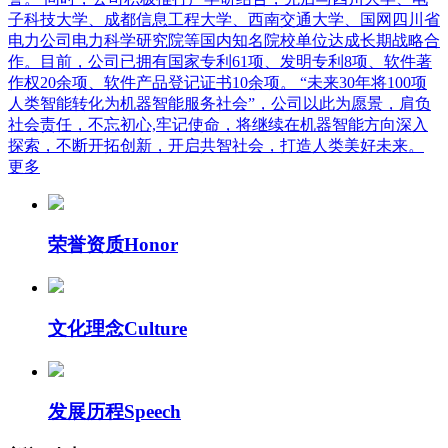
子科技大学、成都信息工程大学、西南交通大学、国网四川省
电力公司电力科学研究院等国内知名院校单位达成长期战略合
作。目前，公司已拥有国家专利61项、发明专利8项、软件著
作权20余项、软件产品登记证书10余项。 “未来30年将100项
人类智能转化为机器智能服务社会”，公司以此为愿景，肩负
社会责任，不忘初心,牢记使命，将继续在机器智能方向深入
探索，不断开拓创新，开启共智社会，打造人类美好未来。
更多
荣誉资质
Honor
文化理念
Culture
发展历程
Speech