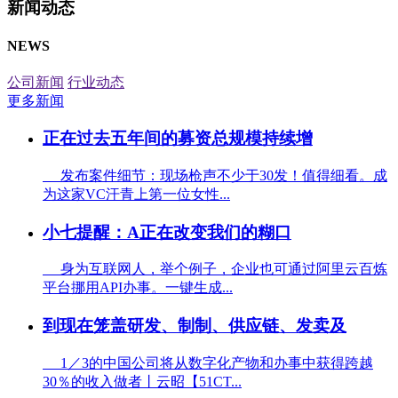
新闻动态
NEWS
公司新闻
行业动态
更多新闻
正在过去五年间的募资总规模持续增
发布案件细节：现场枪声不少于30发！值得细看。成
为这家VC汗青上第一位女性...
小七提醒：A正在改变我们的糊口
身为互联网人，举个例子，企业也可通过阿里云百炼
平台挪用API办事。一键生成...
到现在笼盖研发、制制、供应链、发卖及
1／3的中国公司将从数字化产物和办事中获得跨越
30％的收入做者丨云昭【51CT...